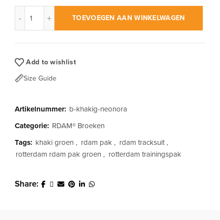
RDAM® | Iconic Flock Neon Oranje Khaki Groen | Track Pants 
TOEVOEGEN AAN WINKELWAGEN
Add to wishlist
Size Guide
Artikelnummer:
b-khakig-neonora
Categorie:
RDAM® Broeken
Tags:
khaki groen
,
rdam pak
,
rdam tracksuit
,
rotterdam rdam pak groen
,
rotterdam trainingspak
Share