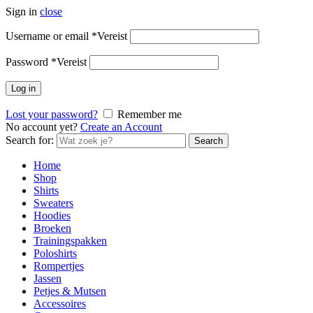
Sign in
close
Username or email
*
Vereist
Password
*
Vereist
Log in
Lost your password?
Remember me
No account yet?
Create an Account
Search for:
Search
Home
Shop
Shirts
Sweaters
Hoodies
Broeken
Trainingspakken
Poloshirts
Rompertjes
Jassen
Petjes & Mutsen
Accessoires