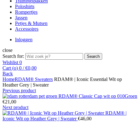
Trainingspakken
Poloshirts
Rompertjes
Jassen
Petjes & Mutsen
Accessoires
Inloggen
close
Search for:
Search
Wishlist
0
Cart (
o
)
0
/
€
0,00
Back
Home
RDAM® Sweaters
RDAM® | Iconic Essential Wit op
Heather Grey | Sweater
Previous product
RDAM® Classic Cap wit op 010Groen
€
21,00
Next product
RDAM® |
Iconic Wit op Heather Grey | Sweater
€
46,00