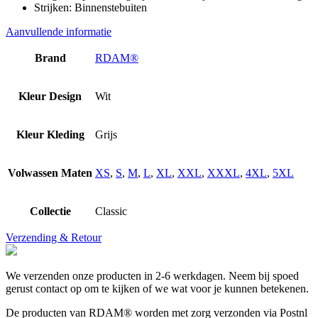
Strijken: Binnenstebuiten
Aanvullende informatie
Brand
RDAM®
Kleur Design
Wit
Kleur Kleding
Grijs
Volwassen Maten
XS
,
S
,
M
,
L
,
XL
,
XXL
,
XXXL
,
4XL
,
5XL
Collectie
Classic
Verzending & Retour
We verzenden onze producten in 2-6 werkdagen. Neem bij spoed
gerust contact op om te kijken of we wat voor je kunnen betekenen.
De producten van RDAM® worden met zorg verzonden via Postnl