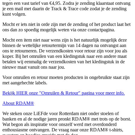
tegen een vast tarief van €4,95. Zodra je zending klaarstaat ontvang
je een mail met daarin de Track & Trace code zodat je de zending
kunt volgen.
Mocht er iets niet in orde zijn met de zending of het product laat het
ons dan zo spoedig mogelijk weten via onze contactpagina.
Mocht een item niet naar wens zijn is het natuurlijk mogelijk deze
binnen de wettelijke retourtermijn van 14 dagen na ontvangst aan
ons te retourneren. De verzendkosten voor retour zijn voor jou als
koper. Bij het omruilen van een kledingstuk naar een andere maat
betalen wij eenmalig de verzendkosten van het kledingstuk in de
nieuwe maat vanuit ons naar jou.
Voor omruilen en retour moeten producten in ongebruikte staat zijn
met aangehechte labels.
Bekijk HIER onze "Omruilen & Retour" pagina voor meer info.
About RDAM®
We steken onze LiEFde voor Rotterdam niet onder stoelen of
banken en al de nodige jaren pronkt RDAM® met trots op de borst.
Wat begon als inspiratie voor onszelf werd met overdonderd
enthousiasme ontvangen. De vraag naar onze RDAM® t-shirts,