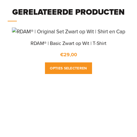
GERELATEERDE PRODUCTEN
RDAM® | Basic Zwart op Wit | T-Shirt
€
29,00
Dit
OPTIES SELECTEREN
product
heeft
meerdere
variaties.
Deze
optie
kan
gekozen