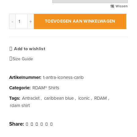
Wissen
RDAM® | Iconic Essential Caribbean Blue op Antraciet | T-Shirt
TOEVOEGEN AAN WINKELWAGEN
Add to wishlist
Size Guide
Artikelnummer:
t-antra-iconess-carib
Categorie:
RDAM® Shirts
Tags:
Antraciet
,
caribbean blue
,
iconic
,
RDAM
,
rdam shirt
Share