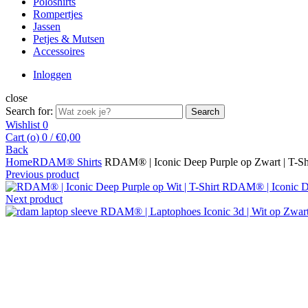
Poloshirts
Rompertjes
Jassen
Petjes & Mutsen
Accessoires
Inloggen
close
Search for:
Search
Wishlist
0
Cart (
o
)
0
/
€
0,00
Back
Home
RDAM® Shirts
RDAM® | Iconic Deep Purple op Zwart | T-Sh
Previous product
RDAM® | Iconic De
Next product
RDAM® | Laptophoes Iconic 3d | Wit op Zwar