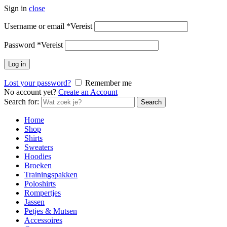
Sign in
close
Username or email
*
Vereist
Password
*
Vereist
Log in
Lost your password?
Remember me
No account yet?
Create an Account
Search for:
Search
Home
Shop
Shirts
Sweaters
Hoodies
Broeken
Trainingspakken
Poloshirts
Rompertjes
Jassen
Petjes & Mutsen
Accessoires