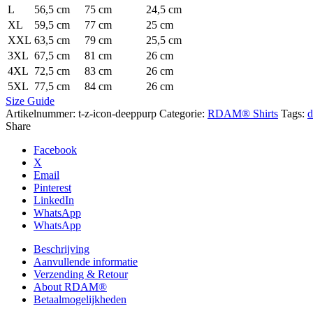
L
56,5 cm
75 cm
24,5 cm
XL
59,5 cm
77 cm
25 cm
XXL
63,5 cm
79 cm
25,5 cm
3XL
67,5 cm
81 cm
26 cm
4XL
72,5 cm
83 cm
26 cm
5XL
77,5 cm
84 cm
26 cm
Size Guide
Artikelnummer:
t-z-icon-deeppurp
Categorie:
RDAM® Shirts
Tags:
d
Share
Facebook
X
Email
Pinterest
LinkedIn
WhatsApp
WhatsApp
Beschrijving
Aanvullende informatie
Verzending & Retour
About RDAM®
Betaalmogelijkheden