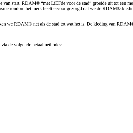
tie van start. RDAM® “met LiEFde voor de stad” groeide uit tot een m
usiasme rondom het merk heeft ervoor gezorgd dat we de RDAM®-kledi
maken we RDAM® net als de stad tot wat het is. De kleding van RDAM® a
via de volgende betaalmethodes: