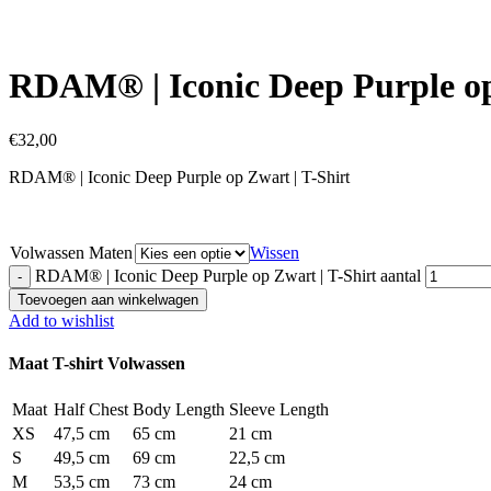
Click to enlarge
RDAM® | Iconic Deep Purple op
€
32,00
RDAM® | Iconic Deep Purple op Zwart | T-Shirt
Volwassen Maten
Wissen
RDAM® | Iconic Deep Purple op Zwart | T-Shirt aantal
Toevoegen aan winkelwagen
Add to wishlist
Maat T-shirt Volwassen
Maat
Half Chest
Body Length
Sleeve Length
XS
47,5 cm
65 cm
21 cm
S
49,5 cm
69 cm
22,5 cm
M
53,5 cm
73 cm
24 cm