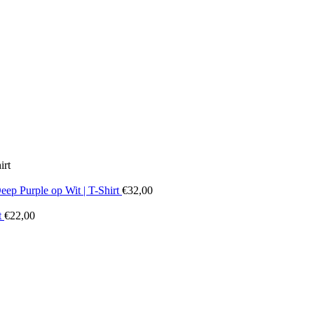
irt
ep Purple op Wit | T-Shirt
€
32,00
t
€
22,00