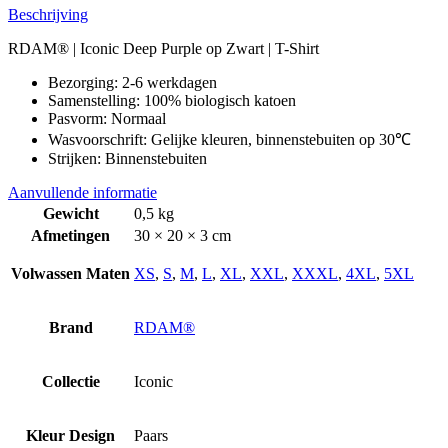
Beschrijving
RDAM® | Iconic Deep Purple op Zwart | T-Shirt
Bezorging: 2-6 werkdagen
Samenstelling: 100% biologisch katoen
Pasvorm: Normaal
Wasvoorschrift: Gelijke kleuren, binnenstebuiten op 30℃
Strijken: Binnenstebuiten
Aanvullende informatie
Gewicht
0,5 kg
Afmetingen
30 × 20 × 3 cm
Volwassen Maten
XS
,
S
,
M
,
L
,
XL
,
XXL
,
XXXL
,
4XL
,
5XL
Brand
RDAM®
Collectie
Iconic
Kleur Design
Paars