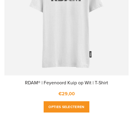
RDAM® | Feyenoord Kuip op Wit | T-Shirt
€
29,00
Dit
OPTIES SELECTEREN
product
heeft
meerdere