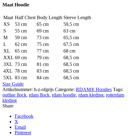
Maat Hoodie
Maat
Half Chest
Body Length
Sleeve Length
XS
53 cm
65 cm
59,5 cm
S
55 cm
69 cm
63 cm
M
59 cm
73 cm
65,5 cm
L
62 cm
75 cm
67,5 cm
XL
65 cm
77 cm
68 cm
XXL
69 cm
79 cm
68,5 cm
3XL
73 cm
81 cm
68,5 cm
4XL
78 cm
83 cm
68,5 cm
5XL
83 cm
84 cm
68,5 cm
Size Guide
Artikelnummer:
h-z-ofgrijs
Categorie:
RDAM® Hoodies
Tags:
outline flock
,
rdam flock
,
rdam hoodie
,
rdam kleding
,
rotterdam
kleding
Share
Facebook
X
Email
Pinterest