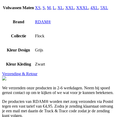
Volwassen Maten
XS
,
S
,
M
,
L
,
XL
,
XXL
,
XXXL
,
4XL
,
5XL
Brand
RDAM®
Collectie
Flock
Kleur Design
Grijs
Kleur Kleding
Zwart
Verzending & Retour
We verzenden onze producten in 2-6 werkdagen. Neem bij spoed
gerust contact op om te kijken of we wat voor je kunnen betekenen.
De producten van RDAM® worden met zorg verzonden via Postnl
tegen een vast tarief van €4,95. Zodra je zending klaarstaat ontvang
je een mail met daarin de Track & Trace code zodat je de zending
kunt volgen.