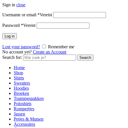
Sign in
close
Username or email
*
Vereist
Password
*
Vereist
Log in
Lost your password?
Remember me
No account yet?
Create an Account
Search for:
Search
Home
Shop
Shirts
Sweaters
Hoodies
Broeken
Trainingspakken
Poloshirts
Rompertjes
Jassen
Petjes & Mutsen
Accessoires