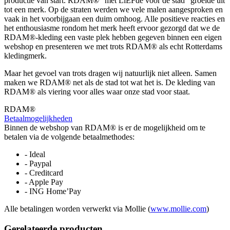
productie van start. RDAM® “met LiEFde voor de stad” groeide uit
tot een merk. Op de straten werden we vele malen aangesproken en
vaak in het voorbijgaan een duim omhoog. Alle positieve reacties en
het enthousiasme rondom het merk heeft ervoor gezorgd dat we de
RDAM®-kleding een vaste plek hebben gegeven binnen een eigen
webshop en presenteren we met trots RDAM® als echt Rotterdams
kledingmerk.
Maar het gevoel van trots dragen wij natuurlijk niet alleen. Samen
maken we RDAM® net als de stad tot wat het is. De kleding van
RDAM® als viering voor alles waar onze stad voor staat.
RDAM®
Betaalmogelijkheden
Binnen de webshop van RDAM® is er de mogelijkheid om te
betalen via de volgende betaalmethodes:
- Ideal
- Paypal
- Creditcard
- Apple Pay
- ING Home’Pay
Alle betalingen worden verwerkt via Mollie (
www.mollie.com
)
Gerelateerde producten