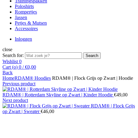
Trainingspakken
Poloshirts
Rompertjes
Jassen
Petjes & Mutsen
Accessoires
Inloggen
close
Search for:
Search
Wishlist
0
Cart (
o
)
0
/
€
0,00
Back
Home
RDAM® Hoodies
RDAM® | Flock Grijs op Zwart | Hoodie
Previous product
RDAM® | Rotterdam Skyline op Zwart | Kinder Hoodie
€
49,00
Next product
RDAM® | Flock Grijs
op Zwart | Sweater
€
46,00