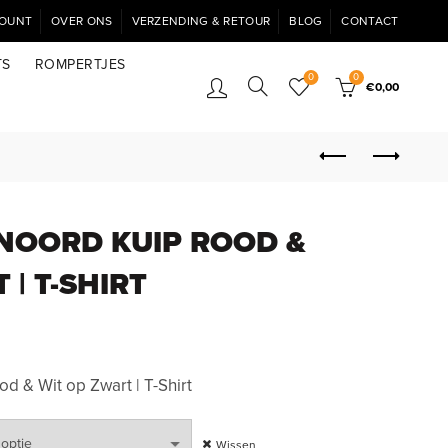
COUNT
OVER ONS
VERZENDING & RETOUR
BLOG
CONTACT
TS
ROMPERTJES
0
0
€
0,00
ENOORD KUIP ROOD &
 | T-SHIRT
 & Wit op Zwart | T-Shirt
Wissen