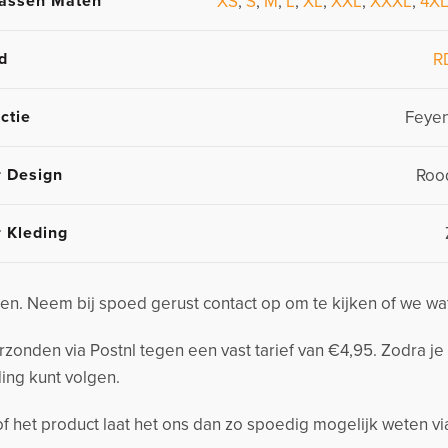
assen Maten
XS
,
S
,
M
,
L
,
XL
,
XXL
,
XXXL
,
4X
d
R
ctie
Feye
r Design
Rood
r Kleding
n. Neem bij spoed gerust contact op om te kijken of we wa
nden via Postnl tegen een vast tarief van €4,95. Zodra je 
ing kunt volgen.
 of het product laat het ons dan zo spoedig mogelijk weten v