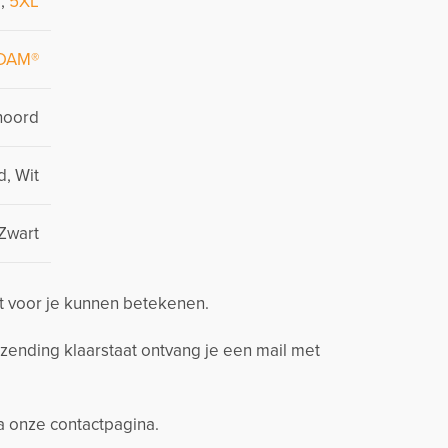
L
,
5XL
DAM®
noord
, Wit
Zwart
t voor je kunnen betekenen.
zending klaarstaat ontvang je een mail met
ia onze contactpagina.