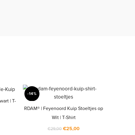
-14%
art | T-
RDAM® | Feyenoord Kuip Stoeltjes op
Wit | T-Shirt
Oorspronkelijke
Huidige
€
25,00
€
29,00
Dit