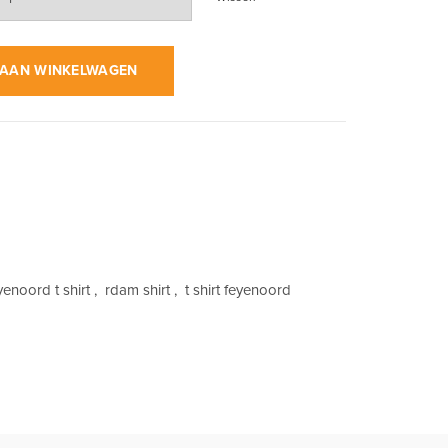
d & Wit op Zwart | T-Shirt aantal
AAN WINKELWAGEN
yenoord t shirt
,
rdam shirt
,
t shirt feyenoord