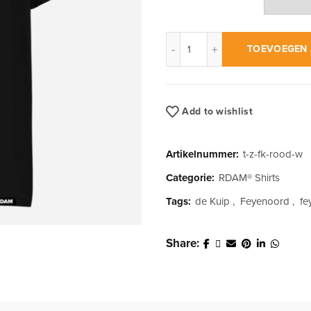
RDAM® | Feyenoord Kuip Roo
TOEVOEGEN 
Add to wishlist
Artikelnummer:
t-z-fk-rood-w
Categorie:
RDAM® Shirts
Tags:
de Kuip
,
Feyenoord
,
fe
Share