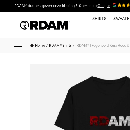
RDAM® dragers geven onze kleding 5 Sterren op
Google
SHIRTS
SWEATE
Home
RDAM® Shirts
RDAM® | Feyenoord Kuip Rood & Wi