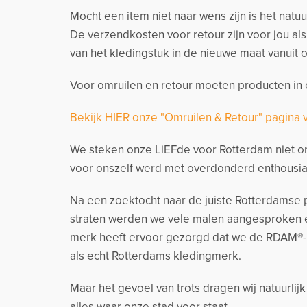
Mocht een item niet naar wens zijn is het natu
De verzendkosten voor retour zijn voor jou al
van het kledingstuk in de nieuwe maat vanuit o
Voor omruilen en retour moeten producten in o
Bekijk HIER onze "Omruilen & Retour" pagina 
We steken onze LiEFde voor Rotterdam niet on
voor onszelf werd met overdonderd enthousia
Na een zoektocht naar de juiste Rotterdamse p
straten werden we vele malen aangesproken e
merk heeft ervoor gezorgd dat we de RDAM®-
als echt Rotterdams kledingmerk.
Maar het gevoel van trots dragen wij natuurlij
alles waar onze stad voor staat.