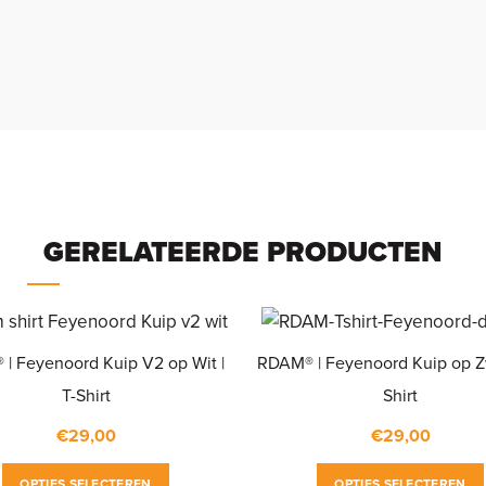
GERELATEERDE PRODUCTEN
| Feyenoord Kuip V2 op Wit |
RDAM® | Feyenoord Kuip op Zw
T-Shirt
Shirt
€
29,00
€
29,00
Dit
OPTIES SELECTEREN
OPTIES SELECTEREN