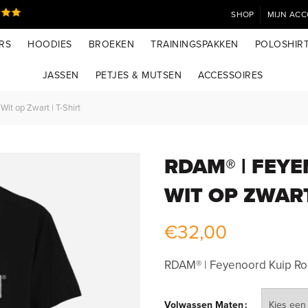
SHOP
MIJN AC
RS
HOODIES
BROEKEN
TRAININGSPAKKEN
POLOSHIR
JASSEN
PETJES & MUTSEN
ACCESSOIRES
t op Zwart | T-Shirt
RDAM® | FEY
WIT OP ZWART
€
32,00
RDAM® | Feyenoord Kuip Rood
Volwassen Maten