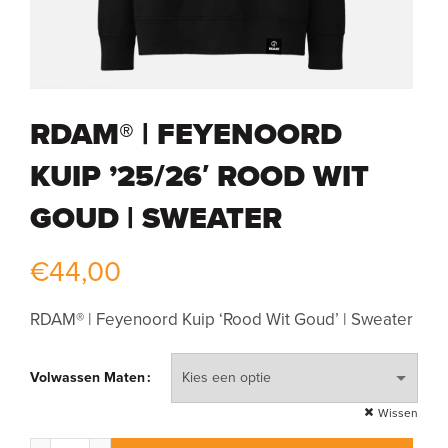
RDAM® | FEYENOORD
KUIP ’25/26′ ROOD WIT
GOUD | SWEATER
€
44,00
RDAM® | Feyenoord Kuip ‘Rood Wit Goud’ | Sweater
Volwassen Maten
Wissen
RDAM® | Feyenoord Kuip '25/26' Rood Wit Goud | Sweater aa