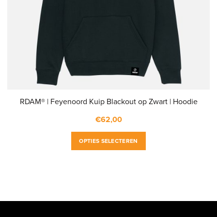
RDAM® | Feyenoord Kuip Blackout op Zwart | Hoodie
€
62,00
Dit
OPTIES SELECTEREN
product
heeft
meerdere
variaties.
Deze
optie