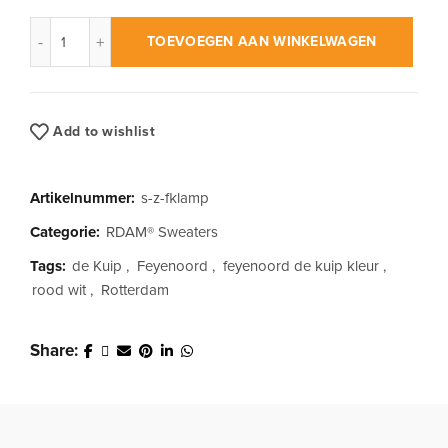
RDAM® | Feyenoord Kuip Lampjes op Zwart | Sweater aantal
TOEVOEGEN AAN WINKELWAGEN
Add to wishlist
Artikelnummer:
s-z-fklamp
Categorie:
RDAM® Sweaters
Tags:
de Kuip
,
Feyenoord
,
feyenoord de kuip kleur
,
rood wit
,
Rotterdam
Share