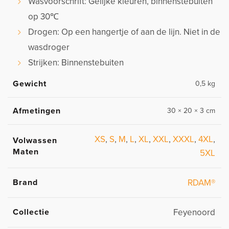
Wasvoorschrift: Gelijke kleuren, binnenstebuiten
op 30℃
Drogen: Op een hangertje of aan de lijn. Niet in de
wasdroger
Strijken: Binnenstebuiten
Gewicht
0,5 kg
Afmetingen
30 × 20 × 3 cm
XS
,
S
,
M
,
L
,
XL
,
XXL
,
XXXL
,
4XL
,
Volwassen
Maten
5XL
Brand
RDAM®
Collectie
Feyenoord