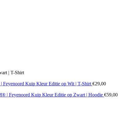
rt | T-Shirt
Feyenoord Kuip Kleur Editie op Wit | T-Shirt
€
29,00
 | Feyenoord Kuip Kleur Editie op Zwart | Hoodie
€
59,00