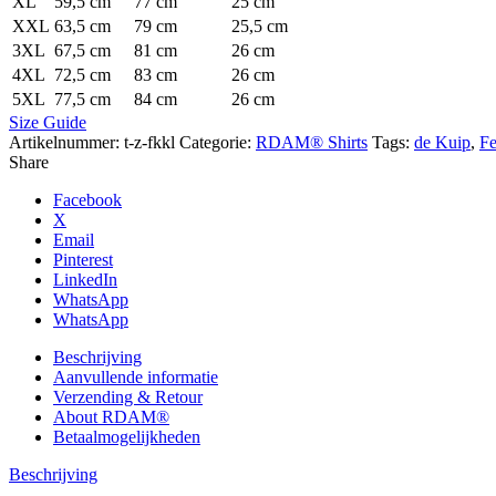
XL
59,5 cm
77 cm
25 cm
XXL
63,5 cm
79 cm
25,5 cm
3XL
67,5 cm
81 cm
26 cm
4XL
72,5 cm
83 cm
26 cm
5XL
77,5 cm
84 cm
26 cm
Size Guide
Artikelnummer:
t-z-fkkl
Categorie:
RDAM® Shirts
Tags:
de Kuip
,
F
Share
Facebook
X
Email
Pinterest
LinkedIn
WhatsApp
WhatsApp
Beschrijving
Aanvullende informatie
Verzending & Retour
About RDAM®
Betaalmogelijkheden
Beschrijving