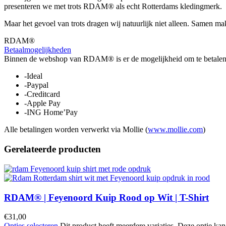
presenteren we met trots RDAM® als echt Rotterdams kledingmerk.
Maar het gevoel van trots dragen wij natuurlijk niet alleen. Samen 
RDAM®
Betaalmogelijkheden
Binnen de webshop van RDAM® is er de mogelijkheid om te betalen 
-Ideal
-Paypal
-Creditcard
-Apple Pay
-ING Home’Pay
Alle betalingen worden verwerkt via Mollie (
www.mollie.com
)
Gerelateerde producten
RDAM® | Feyenoord Kuip Rood op Wit | T-Shirt
€
31,00
Opties selecteren
Dit product heeft meerdere variaties. Deze optie k