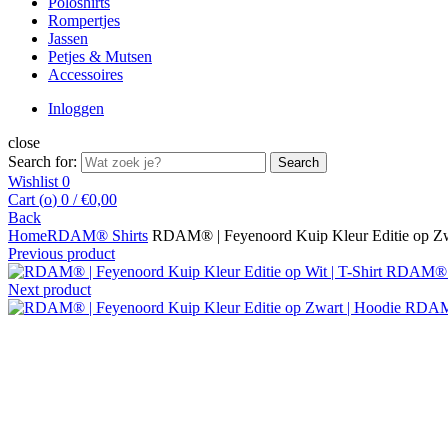
Poloshirts
Rompertjes
Jassen
Petjes & Mutsen
Accessoires
Inloggen
close
Search for:
Search
Wishlist
0
Cart (
o
)
0
/
€
0,00
Back
Home
RDAM® Shirts
RDAM® | Feyenoord Kuip Kleur Editie op Zwa
Previous product
RDAM® | 
Next product
RDAM®