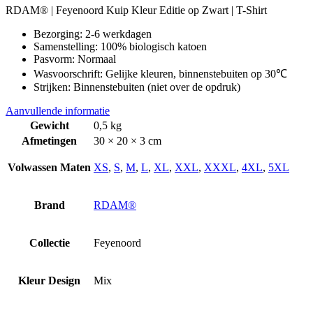
RDAM® | Feyenoord Kuip Kleur Editie op Zwart | T-Shirt
Bezorging: 2-6 werkdagen
Samenstelling: 100% biologisch katoen
Pasvorm: Normaal
Wasvoorschrift: Gelijke kleuren, binnenstebuiten op 30℃
Strijken: Binnenstebuiten (niet over de opdruk)
Aanvullende informatie
Gewicht
0,5 kg
Afmetingen
30 × 20 × 3 cm
Volwassen Maten
XS
,
S
,
M
,
L
,
XL
,
XXL
,
XXXL
,
4XL
,
5XL
Brand
RDAM®
Collectie
Feyenoord
Kleur Design
Mix