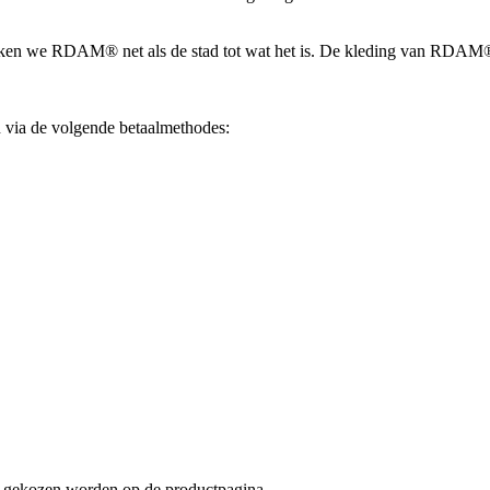
maken we RDAM® net als de stad tot wat het is. De kleding van RDAM® a
via de volgende betaalmethodes:
an gekozen worden op de productpagina