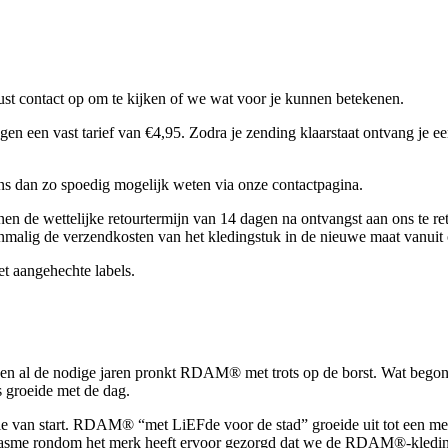
t contact op om te kijken of we wat voor je kunnen betekenen.
een vast tarief van €4,95. Zodra je zending klaarstaat ontvang je een
 ons dan zo spoedig mogelijk weten via onze contactpagina.
nen de wettelijke retourtermijn van 14 dagen na ontvangst aan ons te re
nmalig de verzendkosten van het kledingstuk in de nieuwe maat vanuit 
et aangehechte labels.
en al de nodige jaren pronkt RDAM® met trots op de borst. Wat begon 
 groeide met de dag.
tie van start. RDAM® “met LiEFde voor de stad” groeide uit tot een m
usiasme rondom het merk heeft ervoor gezorgd dat we de RDAM®-kledi