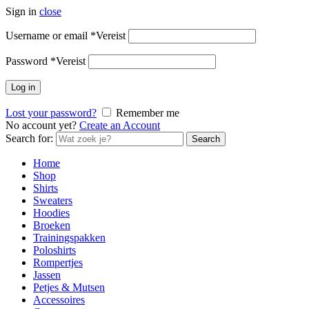
Sign in
close
Username or email
*
Vereist
Password
*
Vereist
Log in
Lost your password?
Remember me
No account yet?
Create an Account
Search for:
Search
Home
Shop
Shirts
Sweaters
Hoodies
Broeken
Trainingspakken
Poloshirts
Rompertjes
Jassen
Petjes & Mutsen
Accessoires