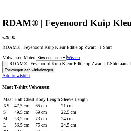
Click to enlarge
RDAM® | Feyenoord Kuip Kleur 
€
29,00
RDAM® | Feyenoord Kuip Kleur Editie op Zwart | T-Shirt
Volwassen Maten
Wissen
RDAM® | Feyenoord Kuip Kleur Editie op Zwart | T-Shirt aantal
Toevoegen aan winkelwagen
Add to wishlist
Maat T-shirt Volwassen
Maat
Half Chest
Body Length
Sleeve Length
XS
47,5 cm
65 cm
21 cm
S
49,5 cm
69 cm
22,5 cm
M
53,5 cm
73 cm
24 cm
L
56,5 cm
75 cm
24,5 cm