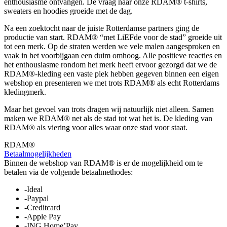
enthousiasme ontvangen. De vraag naar onze RDAM® t-shirts,
sweaters en hoodies groeide met de dag.
Na een zoektocht naar de juiste Rotterdamse partners ging de
productie van start. RDAM® “met LiEFde voor de stad” groeide uit
tot een merk. Op de straten werden we vele malen aangesproken en
vaak in het voorbijgaan een duim omhoog. Alle positieve reacties en
het enthousiasme rondom het merk heeft ervoor gezorgd dat we de
RDAM®-kleding een vaste plek hebben gegeven binnen een eigen
webshop en presenteren we met trots RDAM® als echt Rotterdams
kledingmerk.
Maar het gevoel van trots dragen wij natuurlijk niet alleen. Samen
maken we RDAM® net als de stad tot wat het is. De kleding van
RDAM® als viering voor alles waar onze stad voor staat.
RDAM®
Betaalmogelijkheden
Binnen de webshop van RDAM® is er de mogelijkheid om te
betalen via de volgende betaalmethodes:
-Ideal
-Paypal
-Creditcard
-Apple Pay
-ING Home’Pay