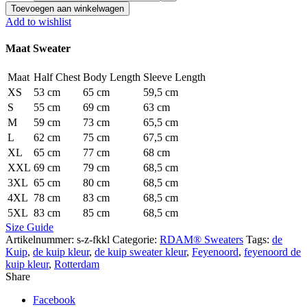
Toevoegen aan winkelwagen
Add to wishlist
Maat Sweater
Maat
Half Chest
Body Length
Sleeve Length
XS
53 cm
65 cm
59,5 cm
S
55 cm
69 cm
63 cm
M
59 cm
73 cm
65,5 cm
L
62 cm
75 cm
67,5 cm
XL
65 cm
77 cm
68 cm
XXL
69 cm
79 cm
68,5 cm
3XL
65 cm
80 cm
68,5 cm
4XL
78 cm
83 cm
68,5 cm
5XL
83 cm
85 cm
68,5 cm
Size Guide
Artikelnummer:
s-z-fkkl
Categorie:
RDAM® Sweaters
Tags:
de
Kuip
,
de kuip kleur
,
de kuip sweater kleur
,
Feyenoord
,
feyenoord de
kuip kleur
,
Rotterdam
Share
Facebook