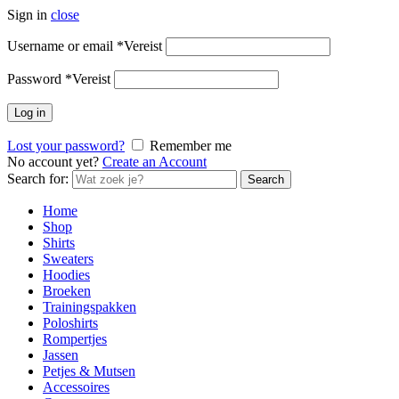
Sign in
close
Username or email
*
Vereist
Password
*
Vereist
Log in
Lost your password?
Remember me
No account yet?
Create an Account
Search for:
Search
Home
Shop
Shirts
Sweaters
Hoodies
Broeken
Trainingspakken
Poloshirts
Rompertjes
Jassen
Petjes & Mutsen
Accessoires