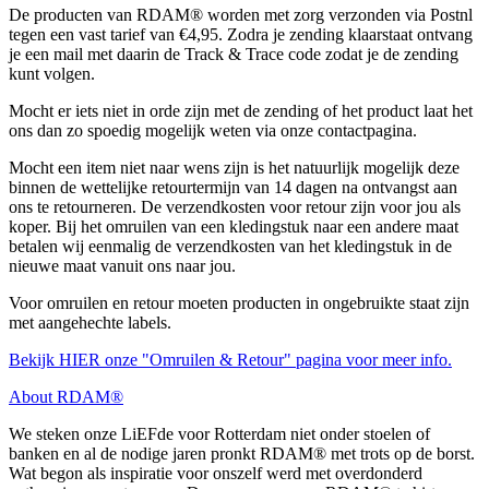
De producten van RDAM® worden met zorg verzonden via Postnl
tegen een vast tarief van €4,95. Zodra je zending klaarstaat ontvang
je een mail met daarin de Track & Trace code zodat je de zending
kunt volgen.
Mocht er iets niet in orde zijn met de zending of het product laat het
ons dan zo spoedig mogelijk weten via onze contactpagina.
Mocht een item niet naar wens zijn is het natuurlijk mogelijk deze
binnen de wettelijke retourtermijn van 14 dagen na ontvangst aan
ons te retourneren. De verzendkosten voor retour zijn voor jou als
koper. Bij het omruilen van een kledingstuk naar een andere maat
betalen wij eenmalig de verzendkosten van het kledingstuk in de
nieuwe maat vanuit ons naar jou.
Voor omruilen en retour moeten producten in ongebruikte staat zijn
met aangehechte labels.
Bekijk HIER onze "Omruilen & Retour" pagina voor meer info.
About RDAM®
We steken onze LiEFde voor Rotterdam niet onder stoelen of
banken en al de nodige jaren pronkt RDAM® met trots op de borst.
Wat begon als inspiratie voor onszelf werd met overdonderd