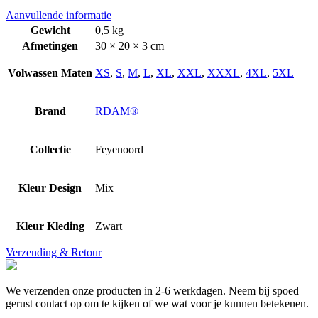
Aanvullende informatie
Gewicht
0,5 kg
Afmetingen
30 × 20 × 3 cm
Volwassen Maten
XS
,
S
,
M
,
L
,
XL
,
XXL
,
XXXL
,
4XL
,
5XL
Brand
RDAM®
Collectie
Feyenoord
Kleur Design
Mix
Kleur Kleding
Zwart
Verzending & Retour
We verzenden onze producten in 2-6 werkdagen. Neem bij spoed
gerust contact op om te kijken of we wat voor je kunnen betekenen.