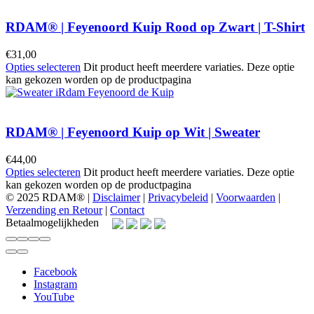
RDAM® | Feyenoord Kuip Rood op Zwart | T-Shirt
€
31,00
Opties selecteren
Dit product heeft meerdere variaties. Deze optie
kan gekozen worden op de productpagina
RDAM® | Feyenoord Kuip op Wit | Sweater
€
44,00
Opties selecteren
Dit product heeft meerdere variaties. Deze optie
kan gekozen worden op de productpagina
© 2025 RDAM® |
Disclaimer
|
Privacybeleid
|
Voorwaarden
|
Verzending en Retour
|
Contact
Betaalmogelijkheden
Facebook
Instagram
YouTube