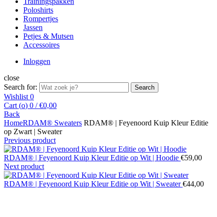
Trainingspakken
Poloshirts
Rompertjes
Jassen
Petjes & Mutsen
Accessoires
Inloggen
close
Search for:
Search
Wishlist
0
Cart (
o
)
0
/
€
0,00
Back
Home
RDAM® Sweaters
RDAM® | Feyenoord Kuip Kleur Editie
op Zwart | Sweater
Previous product
RDAM® | Feyenoord Kuip Kleur Editie op Wit | Hoodie
€
59,00
Next product
RDAM® | Feyenoord Kuip Kleur Editie op Wit | Sweater
€
44,00