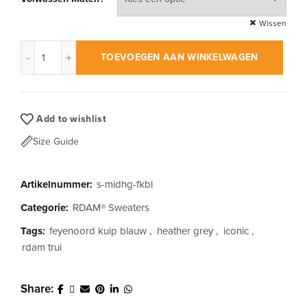
Wissen
RDAM® | Feyenoord Kuip Blauw op Mid Heather Grey | Sweate
TOEVOEGEN AAN WINKELWAGEN
Add to wishlist
Size Guide
Artikelnummer:
s-midhg-fkbl
Categorie:
RDAM® Sweaters
Tags:
feyenoord kuip blauw
,
heather grey
,
iconic
,
rdam trui
Share