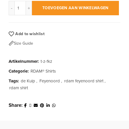
RDAM® | Feyenoord Kuip Blackout op Zwart | T-Shirt aantal
TOEVOEGEN AAN WINKELWAGEN
Add to wishlist
Size Guide
Artikelnummer:
t-z-fkz
Categorie:
RDAM® Shirts
Tags:
de Kuip
,
Feyenoord
,
rdam feyenoord shirt
,
rdam shirt
Share