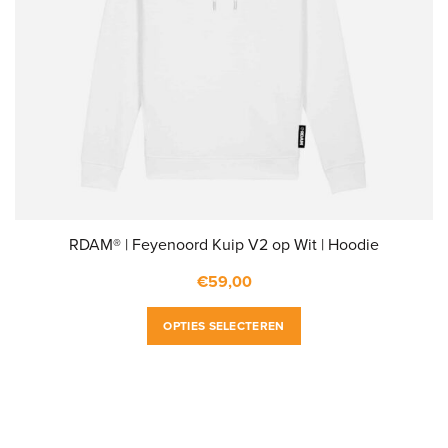
RDAM® | Feyenoord Kuip V2 op Wit | Hoodie
€
59,00
Dit
OPTIES SELECTEREN
product
heeft
meerdere
variaties.