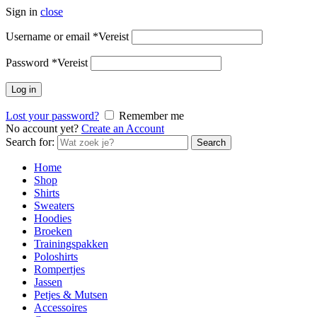
Sign in
close
Username or email
*
Vereist
Password
*
Vereist
Log in
Lost your password?
Remember me
No account yet?
Create an Account
Search for:
Search
Home
Shop
Shirts
Sweaters
Hoodies
Broeken
Trainingspakken
Poloshirts
Rompertjes
Jassen
Petjes & Mutsen
Accessoires