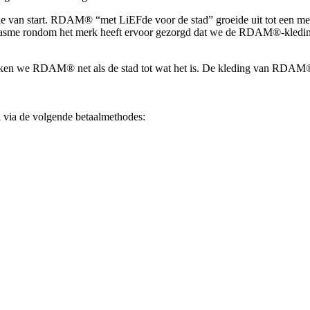
tie van start. RDAM® “met LiEFde voor de stad” groeide uit tot een m
usiasme rondom het merk heeft ervoor gezorgd dat we de RDAM®-kledi
maken we RDAM® net als de stad tot wat het is. De kleding van RDAM® a
via de volgende betaalmethodes: