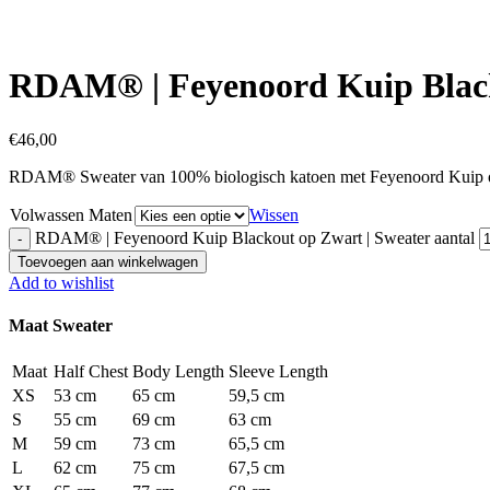
Click to enlarge
RDAM® | Feyenoord Kuip Black
€
46,00
RDAM® Sweater van 100% biologisch katoen met Feyenoord Kuip 
Volwassen Maten
Wissen
RDAM® | Feyenoord Kuip Blackout op Zwart | Sweater aantal
Toevoegen aan winkelwagen
Add to wishlist
Maat Sweater
Maat
Half Chest
Body Length
Sleeve Length
XS
53 cm
65 cm
59,5 cm
S
55 cm
69 cm
63 cm
M
59 cm
73 cm
65,5 cm
L
62 cm
75 cm
67,5 cm