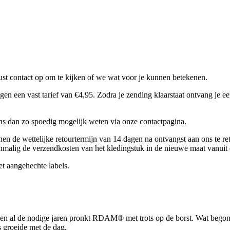
t contact op om te kijken of we wat voor je kunnen betekenen.
een vast tarief van €4,95. Zodra je zending klaarstaat ontvang je een
 ons dan zo spoedig mogelijk weten via onze contactpagina.
nen de wettelijke retourtermijn van 14 dagen na ontvangst aan ons te re
nmalig de verzendkosten van het kledingstuk in de nieuwe maat vanuit 
et aangehechte labels.
en al de nodige jaren pronkt RDAM® met trots op de borst. Wat begon 
 groeide met de dag.