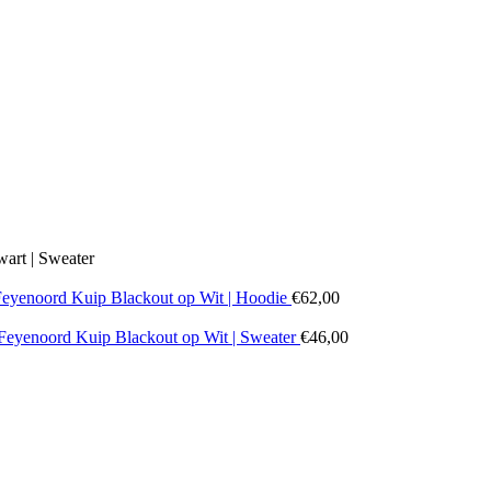
rt | Sweater
yenoord Kuip Blackout op Wit | Hoodie
€
62,00
yenoord Kuip Blackout op Wit | Sweater
€
46,00