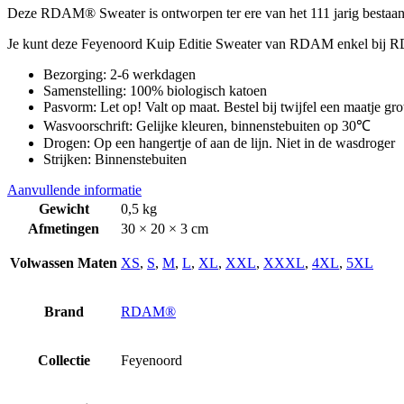
Deze RDAM® Sweater is ontworpen ter ere van het 111 jarig besta
Je kunt deze Feyenoord Kuip Editie Sweater van RDAM enkel bij RDA
Bezorging: 2-6 werkdagen
Samenstelling: 100% biologisch katoen
Pasvorm: Let op! Valt op maat. Bestel bij twijfel een maatje gro
Wasvoorschrift: Gelijke kleuren, binnenstebuiten op 30℃
Drogen: Op een hangertje of aan de lijn. Niet in de wasdroger
Strijken: Binnenstebuiten
Aanvullende informatie
Gewicht
0,5 kg
Afmetingen
30 × 20 × 3 cm
Volwassen Maten
XS
,
S
,
M
,
L
,
XL
,
XXL
,
XXXL
,
4XL
,
5XL
Brand
RDAM®
Collectie
Feyenoord