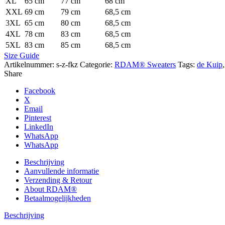
XL
65 cm
77 cm
68 cm
XXL
69 cm
79 cm
68,5 cm
3XL
65 cm
80 cm
68,5 cm
4XL
78 cm
83 cm
68,5 cm
5XL
83 cm
85 cm
68,5 cm
Size Guide
Artikelnummer:
s-z-fkz
Categorie:
RDAM® Sweaters
Tags:
de Kuip
,
Share
Facebook
X
Email
Pinterest
LinkedIn
WhatsApp
WhatsApp
Beschrijving
Aanvullende informatie
Verzending & Retour
About RDAM®
Betaalmogelijkheden
Beschrijving