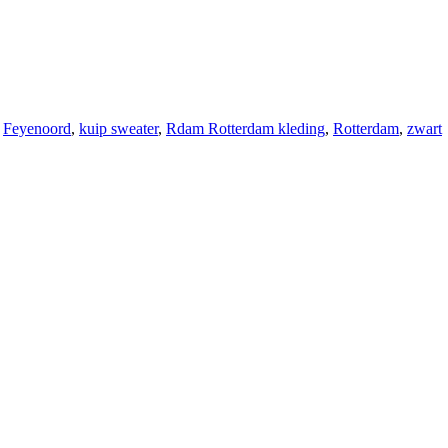
Feyenoord
,
kuip sweater
,
Rdam Rotterdam kleding
,
Rotterdam
,
zwart