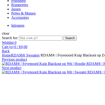
Poloshirts
Rompertjes
Jassen
Petjes & Mutsen
Accessoires
Inloggen
close
Search for:
Search
Wishlist
0
Cart (
o
)
0
/
€
0,00
Back
Home
RDAM® Sweaters
RDAM® | Feyenoord Kuip Blackout op Zwa
Previous product
RDAM® | Fe
Next product
RDAM® | Fe