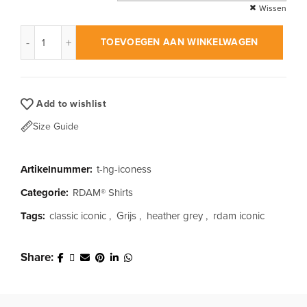
Wissen
RDAM® | Classic Iconic Wit op Heather Grey | T-Shirt aantal
TOEVOEGEN AAN WINKELWAGEN
Add to wishlist
Size Guide
Artikelnummer:
t-hg-iconess
Categorie:
RDAM® Shirts
Tags:
classic iconic
,
Grijs
,
heather grey
,
rdam iconic
Share