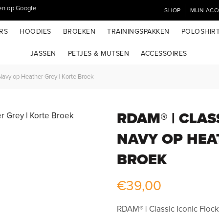
SHOP
MIJN AC
RS
HOODIES
BROEKEN
TRAININGSPAKKEN
POLOSHIR
JASSEN
PETJES & MUTSEN
ACCESSOIRES
Navy op Heather Grey | Korte Broek
RDAM® | CLAS
NAVY OP HEA
BROEK
€
39,00
RDAM® | Classic Iconic Floc