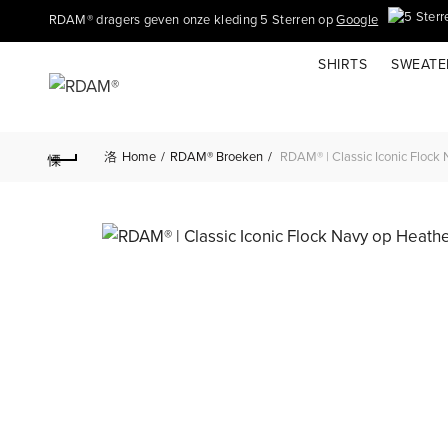
RDAM® dragers geven onze kleding 5 Sterren op
Google
SHIRTS
SWEATE
Home
RDAM® Broeken
RDAM® | Classic Iconic Flock 