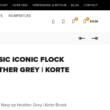
COUNT
OVER ONS
VERZENDING & RETOUR
BLOG
CONTACT
TS
ROMPERTJES
0
0
€
0,00
SIC ICONIC FLOCK
THER GREY | KORTE
k Navy op Heather Grey | Korte Broek