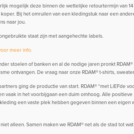
urlijk mogelijk deze binnen de wettelijke retourtermijn van 
s koper. Bij het omruilen van een kledingstuk naar een and
ns naar jou.
ngebruikte staat zijn met aangehechte labels.
voor meer info.
der stoelen of banken en al de nodige jaren pronkt RDAM® me
sme ontvangen. De vraag naar onze RDAM® t-shirts, sweate
artners ging de productie van start. RDAM® “met LiEFde voo
n vaak in het voorbijgaan een duim omhoog. Alle positieve
kleding een vaste plek hebben gegeven binnen een eigen
k niet alleen. Samen maken we RDAM® net als de stad tot wat