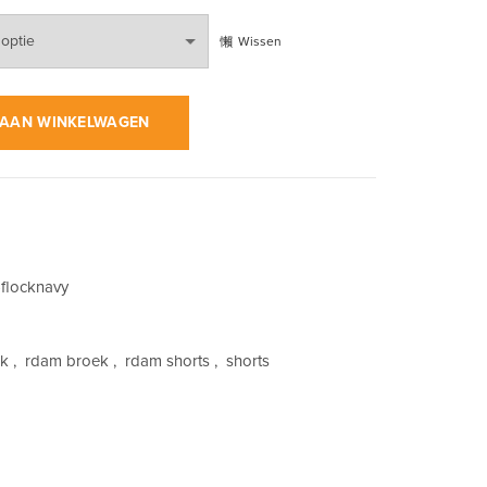
Wissen
ck Navy op Heather Grey | Korte Broek aantal
AAN WINKELWAGEN
-flocknavy
ek
,
rdam broek
,
rdam shorts
,
shorts