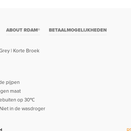
ABOUT RDAM®
BETAALMOGELIJKHEDEN
Grey | Korte Broek
de pijpen
eigen maat
stebuiten op 30℃
 Niet in de wasdroger
d
R