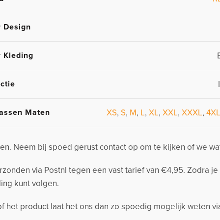
r Design
r Kleding
ctie
assen Maten
XS
,
S
,
M
,
L
,
XL
,
XXL
,
XXXL
,
4X
n. Neem bij spoed gerust contact op om te kijken of we wa
nden via Postnl tegen een vast tarief van €4,95. Zodra je 
ing kunt volgen.
 of het product laat het ons dan zo spoedig mogelijk weten v