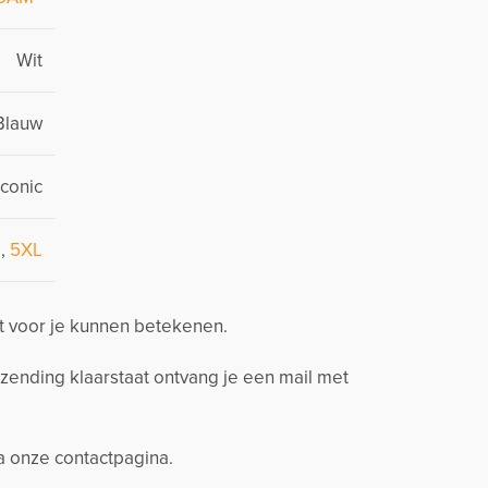
Wit
Blauw
Iconic
L
,
5XL
t voor je kunnen betekenen.
zending klaarstaat ontvang je een mail met
ia onze contactpagina.