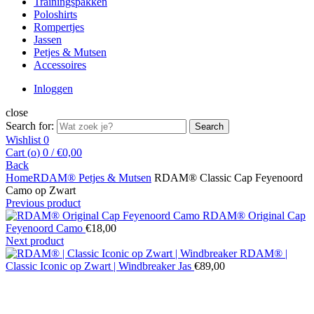
Trainingspakken
Poloshirts
Rompertjes
Jassen
Petjes & Mutsen
Accessoires
Inloggen
close
Search for:
Search
Wishlist
0
Cart (
o
)
0
/
€
0,00
Back
Home
RDAM® Petjes & Mutsen
RDAM® Classic Cap Feyenoord
Camo op Zwart
Previous product
RDAM® Original Cap
Feyenoord Camo
€
18,00
Next product
RDAM® |
Classic Iconic op Zwart | Windbreaker Jas
€
89,00