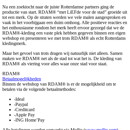
Na een zoektocht naar de juiste Rotterdamse partners ging de
productie van start. RDAM® “met LiEFde voor de stad” groeide uit
tot een merk. Op de straten werden we vele malen aangesproken en
vaak in het voorbijgaan een duim omhoog. Alle positieve reacties en
het enthousiasme rondom het merk heeft ervoor gezorgd dat we de
RDAM®-kleding een vaste plek hebben gegeven binnen een eigen
webshop en presenteren we met trots RDAM® als echt Rotterdams
kledingmerk.
Maar het gevoel van trots dragen wij natuurlijk niet alleen. Samen
maken we RDAM® net als de stad tot wat het is. De kleding van
RDAM® als viering voor alles waar onze stad voor staat.
RDAM®
Betaalmogelijkheden
Binnen de webshop van RDAM® is er de mogelijkheid om te
betalen via de volgende betaalmethodes:
-Ideal
-Paypal
-Creditcard
-Apple Pay
-ING Home’Pay
Alle betalingen worden verwerkt via Mollie (
www.mollie.com
)