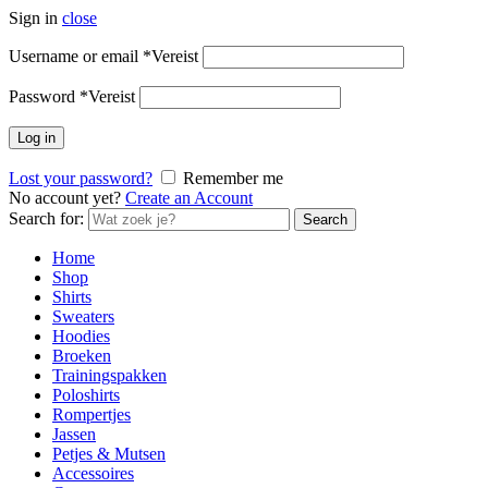
Sign in
close
Username or email
*
Vereist
Password
*
Vereist
Log in
Lost your password?
Remember me
No account yet?
Create an Account
Search for:
Search
Home
Shop
Shirts
Sweaters
Hoodies
Broeken
Trainingspakken
Poloshirts
Rompertjes
Jassen
Petjes & Mutsen
Accessoires