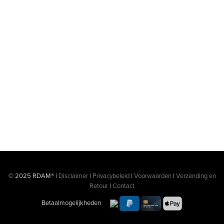
© 2025 RDAM® |
Disclaimer
|
Privacybeleid
|
Voorwaarden
|
Verzending en
Retour
|
Contact
Betaalmogelijkheden