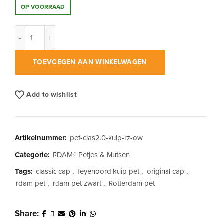
OP VOORRAAD
RDAM® Classic Cap 2.0 Kuip Rood Wit op Zwart aantal
TOEVOEGEN AAN WINKELWAGEN
Add to wishlist
Artikelnummer:
pet-clas2.0-kuip-rz-ow
Categorie:
RDAM® Petjes & Mutsen
Tags:
classic cap
,
feyenoord kuip pet
,
original cap
,
rdam pet
,
rdam pet zwart
,
Rotterdam pet
Share