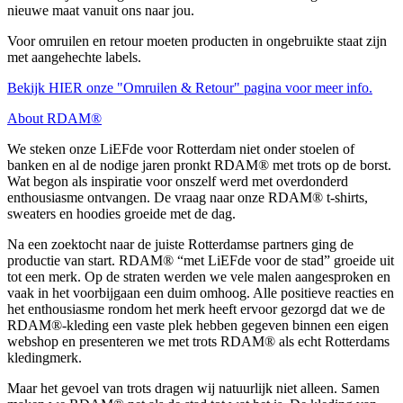
nieuwe maat vanuit ons naar jou.
Voor omruilen en retour moeten producten in ongebruikte staat zijn
met aangehechte labels.
Bekijk HIER onze "Omruilen & Retour" pagina voor meer info.
About RDAM®
We steken onze LiEFde voor Rotterdam niet onder stoelen of
banken en al de nodige jaren pronkt RDAM® met trots op de borst.
Wat begon als inspiratie voor onszelf werd met overdonderd
enthousiasme ontvangen. De vraag naar onze RDAM® t-shirts,
sweaters en hoodies groeide met de dag.
Na een zoektocht naar de juiste Rotterdamse partners ging de
productie van start. RDAM® “met LiEFde voor de stad” groeide uit
tot een merk. Op de straten werden we vele malen aangesproken en
vaak in het voorbijgaan een duim omhoog. Alle positieve reacties en
het enthousiasme rondom het merk heeft ervoor gezorgd dat we de
RDAM®-kleding een vaste plek hebben gegeven binnen een eigen
webshop en presenteren we met trots RDAM® als echt Rotterdams
kledingmerk.
Maar het gevoel van trots dragen wij natuurlijk niet alleen. Samen