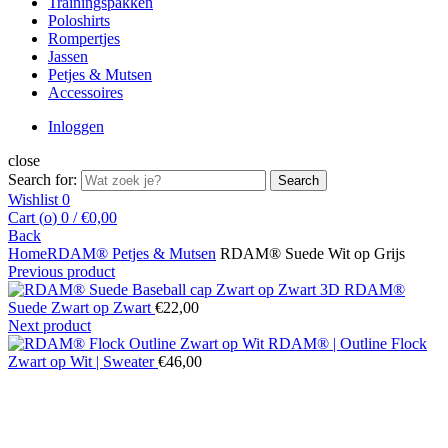
Trainingspakken
Poloshirts
Rompertjes
Jassen
Petjes & Mutsen
Accessoires
Inloggen
close
Search for:
Search
Wishlist
0
Cart (
o
)
0
/
€
0,00
Back
Home
RDAM® Petjes & Mutsen
RDAM® Suede Wit op Grijs
Previous product
RDAM®
Suede Zwart op Zwart
€
22,00
Next product
RDAM® | Outline Flock
Zwart op Wit | Sweater
€
46,00