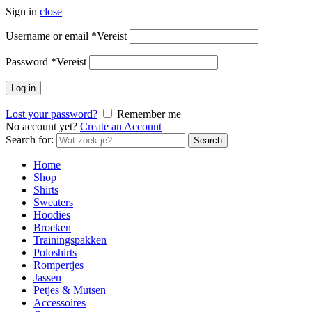
Sign in
close
Username or email
*
Vereist
Password
*
Vereist
Log in
Lost your password?
Remember me
No account yet?
Create an Account
Search for:
Search
Home
Shop
Shirts
Sweaters
Hoodies
Broeken
Trainingspakken
Poloshirts
Rompertjes
Jassen
Petjes & Mutsen
Accessoires