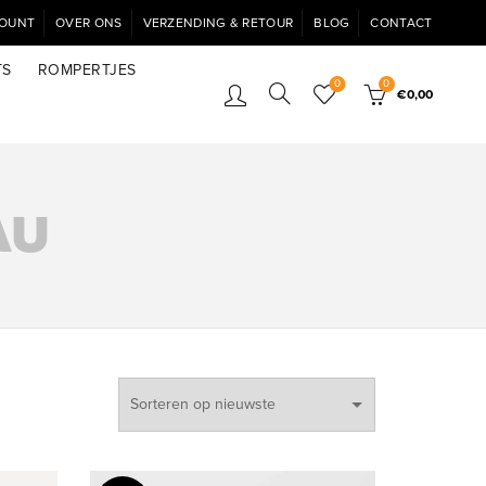
COUNT
OVER ONS
VERZENDING & RETOUR
BLOG
CONTACT
TS
ROMPERTJES
0
0
€
0,00
AU