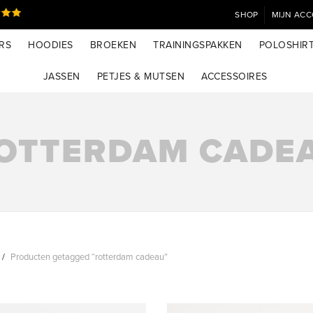
SHOP
MIJN AC
RS
HOODIES
BROEKEN
TRAININGSPAKKEN
POLOSHIR
JASSEN
PETJES & MUTSEN
ACCESSOIRES
OTTERDAM CADE
Producten getagged “rotterdam cadeau”