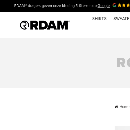
RDAM® dragers geven onze kleding 5 Sterren op
Google
SHIRTS
SWEATE
R
Home