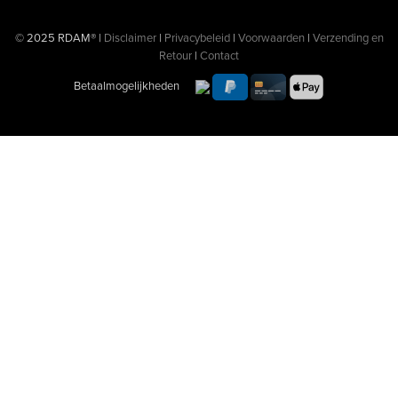
© 2025 RDAM® |
Disclaimer
|
Privacybeleid
|
Voorwaarden
|
Verzending en
Retour
|
Contact
Betaalmogelijkheden