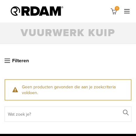
0
VUURWERK KUIP
Filteren
Geen producten gevonden die aan je zoekcriteria
voldoen.
Search
for: