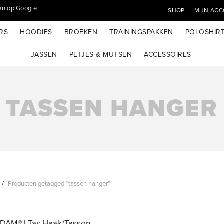
SHOP
MIJN AC
RS
HOODIES
BROEKEN
TRAININGSPAKKEN
POLOSHIR
JASSEN
PETJES & MUTSEN
ACCESSOIRES
TASSEN HANGER
Producten getagged “tassen hanger”