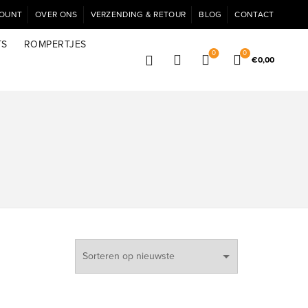
COUNT
OVER ONS
VERZENDING & RETOUR
BLOG
CONTACT
TS
ROMPERTJES
0
0
€
0,00