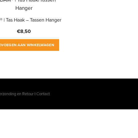
 | Tas Haak – Tassen Hanger
€
8,50
EVOEGEN AAN WINKELWAGEN
erzending en Retour
|
Contact