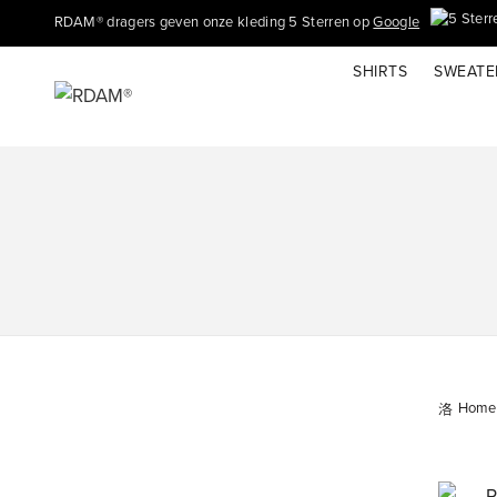
RDAM® dragers geven onze kleding 5 Sterren op
Google
SHIRTS
SWEATE
Home