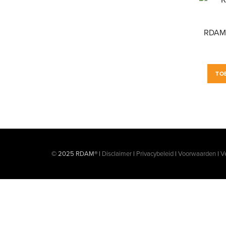
RDAM®
TO
© 2025 RDAM® |
Disclaimer
|
Privacybeleid
|
Voorwaarden
|
V