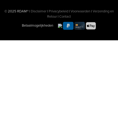
© 2025 RDAM® |
Disclaimer
|
Privacybeleid
|
Voorwaarden
|
Verzending en
Retour
|
Contact
Betaalmogelijkheden