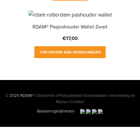
RDAM® Pasjeshouder Wallet Zwart
€
17,00
TOEVOEGEN AAN WINKELWAGEN
© 2025 RDAM® |
Disclaimer
|
Privacybeleid
|
Voorwaarden
|
Verzending en
Retour
|
Contact
Betaalmogelijkheden