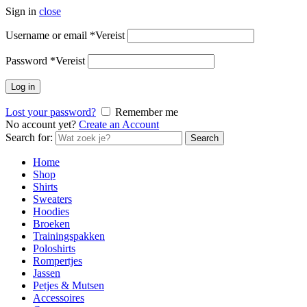
Sign in
close
Username or email
*
Vereist
Password
*
Vereist
Log in
Lost your password?
Remember me
No account yet?
Create an Account
Search for:
Search
Home
Shop
Shirts
Sweaters
Hoodies
Broeken
Trainingspakken
Poloshirts
Rompertjes
Jassen
Petjes & Mutsen
Accessoires