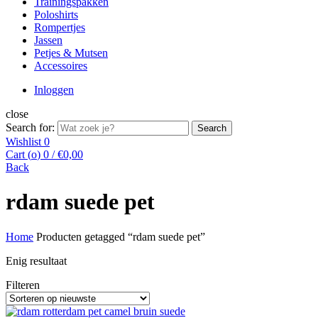
Trainingspakken
Poloshirts
Rompertjes
Jassen
Petjes & Mutsen
Accessoires
Inloggen
close
Search for:
Search
Wishlist
0
Cart (
o
)
0
/
€
0,00
Back
rdam suede pet
Home
Producten getagged “rdam suede pet”
Enig resultaat
Filteren