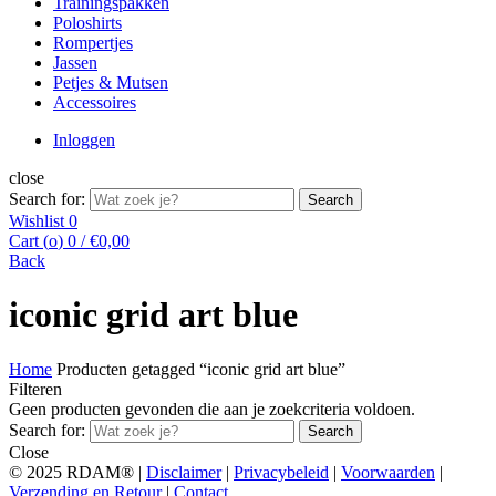
Trainingspakken
Poloshirts
Rompertjes
Jassen
Petjes & Mutsen
Accessoires
Inloggen
close
Search for:
Search
Wishlist
0
Cart (
o
)
0
/
€
0,00
Back
iconic grid art blue
Home
Producten getagged “iconic grid art blue”
Filteren
Geen producten gevonden die aan je zoekcriteria voldoen.
Search for:
Search
Close
© 2025 RDAM® |
Disclaimer
|
Privacybeleid
|
Voorwaarden
|
Verzending en Retour
|
Contact