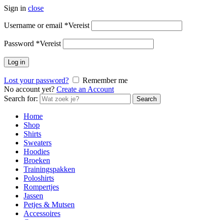
Sign in
close
Username or email
*
Vereist
Password
*
Vereist
Log in
Lost your password?
Remember me
No account yet?
Create an Account
Search for:
Search
Home
Shop
Shirts
Sweaters
Hoodies
Broeken
Trainingspakken
Poloshirts
Rompertjes
Jassen
Petjes & Mutsen
Accessoires