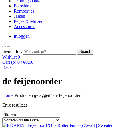
Trainingspakken
Poloshirts
Rompertjes
Jassen
Petjes & Mutsen
Accessoires
Inloggen
close
Search for:
Search
Wishlist
0
Cart (
o
)
0
/
€
0,00
Back
de feijenoorder
Home
Producten getagged “de feijenoorder”
Enig resultaat
Filteren