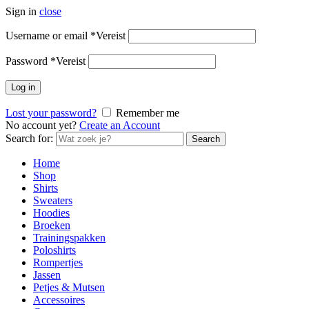
Sign in
close
Username or email
*
Vereist
Password
*
Vereist
Log in
Lost your password?
Remember me
No account yet?
Create an Account
Search for:
Search
Home
Shop
Shirts
Sweaters
Hoodies
Broeken
Trainingspakken
Poloshirts
Rompertjes
Jassen
Petjes & Mutsen
Accessoires