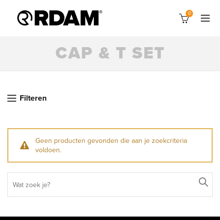
0
CAP & T SET
Filteren
Geen producten gevonden die aan je zoekcriteria
voldoen.
Search
for: