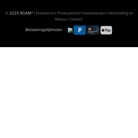
© 2025 RDAM® |
Disclaimer
|
Privacybeleid
|
Voorwaarden
|
Verzending en
Retour
|
Contact
Betaalmogelijkheden