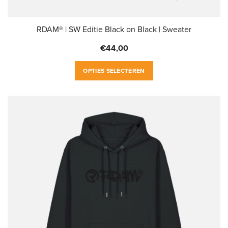
RDAM® | SW Editie Black on Black | Sweater
€
44,00
Dit
OPTIES SELECTEREN
product
heeft
meerdere
variaties.
Deze
optie
kan
gekozen
worden
op
de