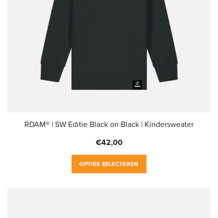
RDAM® | SW Editie Black on Black | Kindersweater
€
42,00
Dit
OPTIES SELECTEREN
product
heeft
meerdere
variaties.