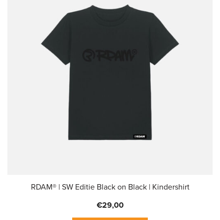
Deze
optie
kan
gekozen
worden
op
de
productpagina
RDAM® | SW Editie Black on Black | Kindershirt
€
29,00