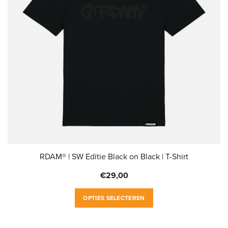
gekozen
worden
op
de
productpagina
RDAM® | SW Editie Black on Black | T-Shirt
€
29,00
Dit
OPTIES SELECTEREN
product
heeft