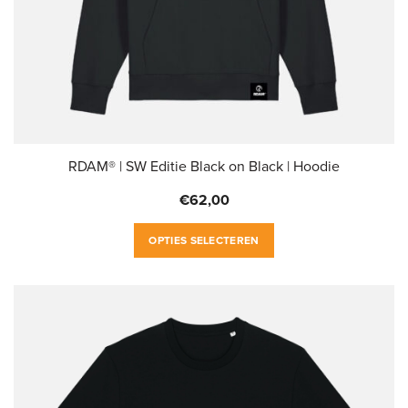
productpagina
RDAM® | SW Editie Black on Black | Hoodie
€
62,00
Dit
OPTIES SELECTEREN
product
heeft
meerdere
variaties.
Deze
optie
kan