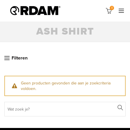
0
ASH SHIRT
Filteren
Geen producten gevonden die aan je zoekcriteria
voldoen.
Search
for: