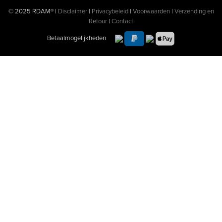
© 2025 RDAM® |
Disclaimer
|
Privacybeleid
|
Voorwaarden
|
Verzending en
Retour
|
Contact
Betaalmogelijkheden