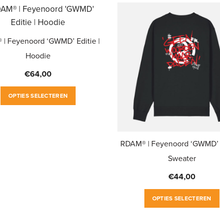
de
productpagina
| Feyenoord ‘GWMD’ Editie |
Hoodie
€
64,00
Dit
OPTIES SELECTEREN
product
heeft
meerdere
RDAM® | Feyenoord ‘GWMD’ E
variaties.
Sweater
Deze
optie
€
44,00
kan
gekozen
OPTIES SELECTEREN
worden