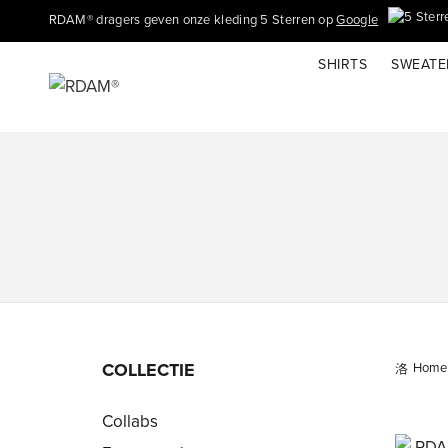
RDAM® dragers geven onze kleding 5 Sterren op
Google
SHIRTS
SWEATE
COLLECTIE
Home
Collabs