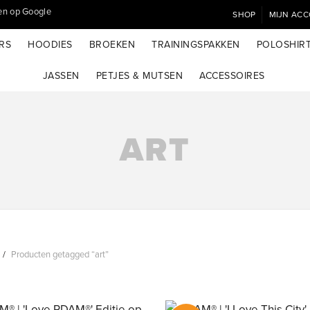
SHOP
MIJN AC
RS
HOODIES
BROEKEN
TRAININGSPAKKEN
POLOSHIR
JASSEN
PETJES & MUTSEN
ACCESSOIRES
ART
Producten getagged “art”