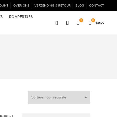
COUNT
OVER ONS
VERZENDING & RETOUR
BLOG
CONTACT
TS
ROMPERTJES
0
0
€
0,00