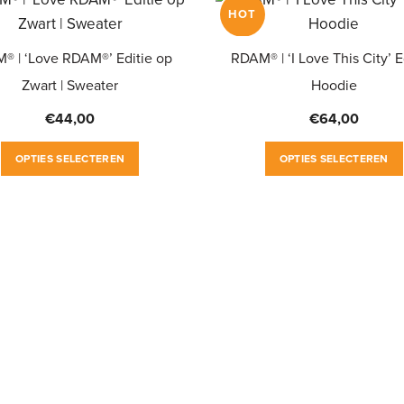
HOT
® | ‘Love RDAM®’ Editie op
RDAM® | ‘I Love This City’ Ed
Zwart | Sweater
Hoodie
€
44,00
€
64,00
Dit
OPTIES SELECTEREN
OPTIES SELECTEREN
product
heeft
meerdere
variaties.
Deze
optie
kan
gekozen
worden
op