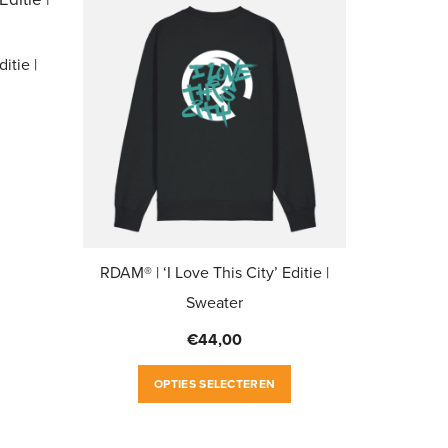
itie |
Dit
product
heeft
meerdere
RDAM® | ‘I Love This City’ Editie |
variaties.
Sweater
Deze
optie
€
44,00
kan
Dit
gekozen
OPTIES SELECTEREN
product
worden
heeft
op