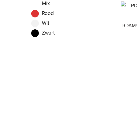
Mix
Rood
Wit
RDAM® 
Zwart