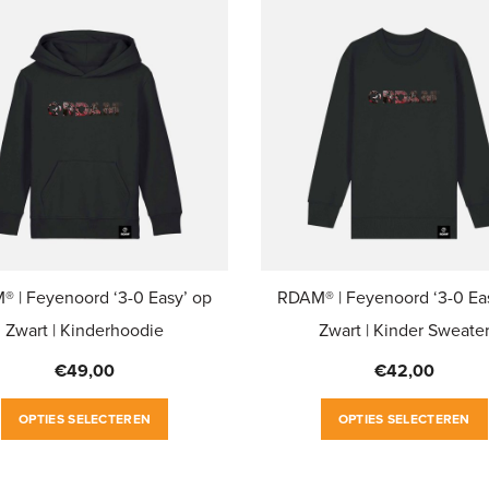
 | Feyenoord ‘3-0 Easy’ op
RDAM® | Feyenoord ‘3-0 Ea
Zwart | Kinderhoodie
Zwart | Kinder Sweate
€
49,00
€
42,00
Dit
OPTIES SELECTEREN
OPTIES SELECTEREN
product
heeft