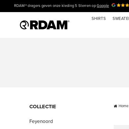
RDAM® dragers geven onze kleding 5 Sterren op
Google
SHIRTS
SWEATE
COLLECTIE
Home
Feyenoord