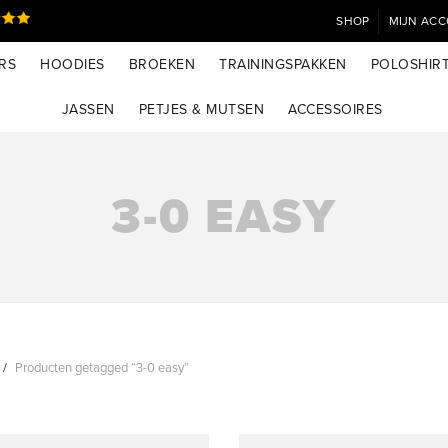
SHOP
MIJN AC
RS
HOODIES
BROEKEN
TRAININGSPAKKEN
POLOSHIR
JASSEN
PETJES & MUTSEN
ACCESSOIRES
3-0 EASY
Producten getagged “3-0 easy”