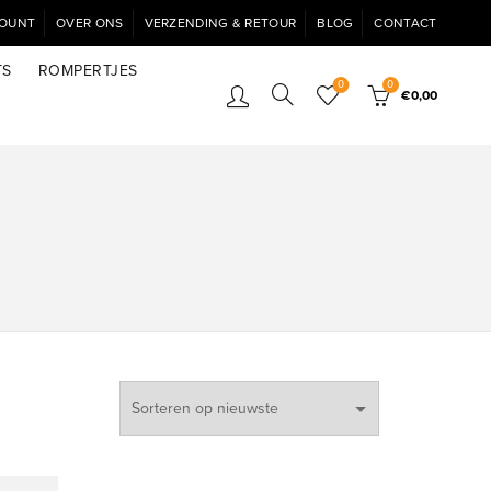
COUNT
OVER ONS
VERZENDING & RETOUR
BLOG
CONTACT
TS
ROMPERTJES
0
0
€
0,00