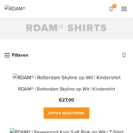
0
RDAM® SHIRTS
Filteren
RDAM® | Rotterdam Skyline op Wit | Kindershirt
€
27,00
Dit
OPTIES SELECTEREN
product
heeft