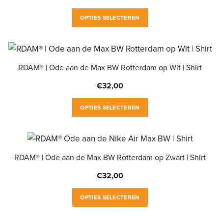
gekozen
Dit
worden
OPTIES SELECTEREN
product
op
heeft
de
meerdere
productpagina
variaties.
RDAM® | Ode aan de Max BW Rotterdam op Wit | Shirt
Deze
€
32,00
optie
Dit
kan
OPTIES SELECTEREN
product
gekozen
heeft
worden
meerdere
op
variaties.
RDAM® | Ode aan de Max BW Rotterdam op Zwart | Shirt
de
Deze
productpagina
€
32,00
optie
Dit
kan
OPTIES SELECTEREN
product
gekozen