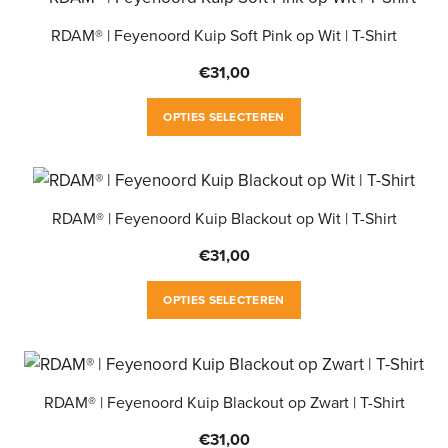
meerdere
variaties.
RDAM® | Feyenoord Kuip Soft Pink op Wit | T-Shirt
Deze
€
31,00
optie
Dit
kan
OPTIES SELECTEREN
product
gekozen
heeft
worden
meerdere
op
variaties.
RDAM® | Feyenoord Kuip Blackout op Wit | T-Shirt
de
Deze
productpagina
€
31,00
optie
Dit
kan
OPTIES SELECTEREN
product
gekozen
heeft
worden
meerdere
op
variaties.
RDAM® | Feyenoord Kuip Blackout op Zwart | T-Shirt
de
Deze
productpagina
€
31,00