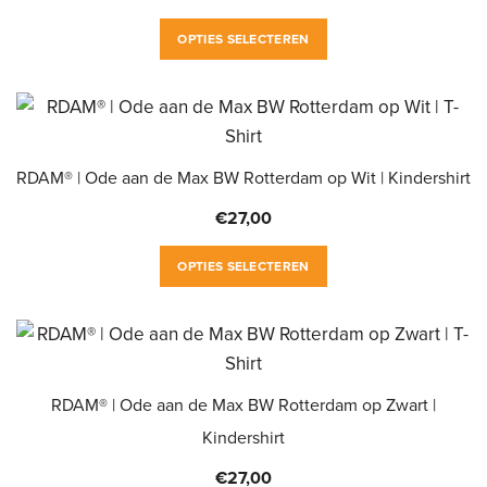
optie
Dit
kan
OPTIES SELECTEREN
product
gekozen
heeft
worden
meerdere
op
variaties.
de
RDAM® | Ode aan de Max BW Rotterdam op Wit | Kindershirt
Deze
productpagina
optie
€
27,00
kan
Dit
gekozen
OPTIES SELECTEREN
product
worden
heeft
op
meerdere
de
variaties.
productpagina
RDAM® | Ode aan de Max BW Rotterdam op Zwart |
Deze
optie
Kindershirt
kan
€
27,00