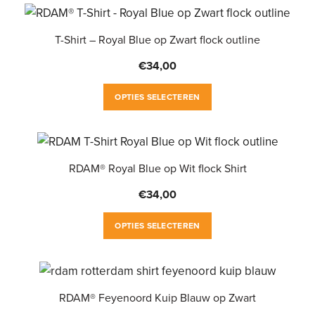
heeft
worden
meerdere
op
variaties.
T-Shirt – Royal Blue op Zwart flock outline
de
Deze
productpagina
€
34,00
optie
Dit
kan
OPTIES SELECTEREN
product
gekozen
heeft
worden
meerdere
op
variaties.
RDAM® Royal Blue op Wit flock Shirt
de
Deze
productpagina
€
34,00
optie
Dit
kan
OPTIES SELECTEREN
product
gekozen
heeft
worden
meerdere
op
variaties.
RDAM® Feyenoord Kuip Blauw op Zwart
de