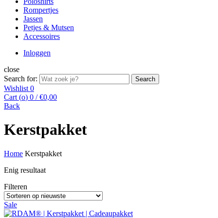
Poloshirts
Rompertjes
Jassen
Petjes & Mutsen
Accessoires
Inloggen
close
Search for:
Search
Wishlist
0
Cart (
o
)
0
/
€
0,00
Back
Kerstpakket
Home
Kerstpakket
Enig resultaat
Filteren
Sale