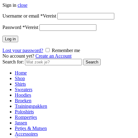
Sign in
close
Username or email
*
Vereist
Password
*
Vereist
Log in
Lost your password?
Remember me
No account yet?
Create an Account
Search for:
Search
Home
Shop
Shirts
Sweaters
Hoodies
Broeken
Trainingspakken
Poloshirts
Rompertjes
Jassen
Petjes & Mutsen
Accessoires