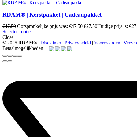
RDAM® | Kerstpakket | Cadeaupakket
€
47,50
Oorspronkelijke prijs was: €47,50.
€
27,50
Huidige prijs is: €27
Selecteer opties
Close
© 2025 RDAM® |
Disclaimer
|
Privacybeleid
|
Voorwaarden
|
Verzen
Betaalmogelijkheden